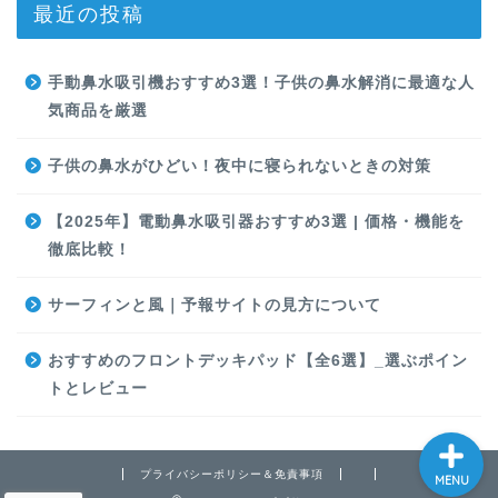
最近の投稿
手動鼻水吸引機おすすめ3選！子供の鼻水解消に最適な人
気商品を厳選
SURF
子供の鼻水がひどい！夜中に寝られないときの対策
【2025年】電動鼻水吸引器おすすめ3選 | 価格・機能を
子育て
徹底比較！
暮らし
サーフィンと風｜予報サイトの見方について
資産運用
おすすめのフロントデッキパッド【全6選】_選ぶポイン
トとレビュー
プライバシーポリシー＆免責事項
MENU