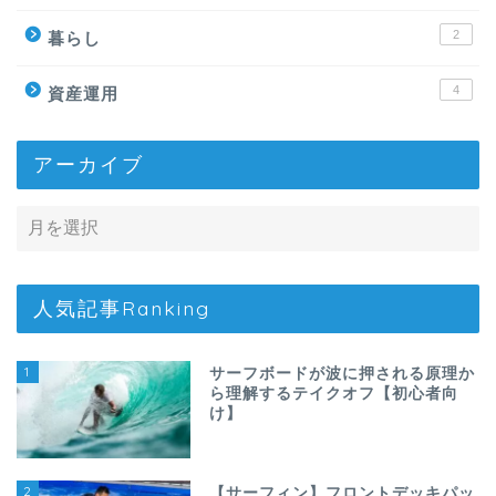
2
暮らし
4
資産運用
アーカイブ
人気記事Ranking
1
サーフボードが波に押される原理か
ら理解するテイクオフ【初心者向
け】
2
【サーフィン】フロントデッキパッ