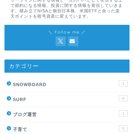
サーフィンに関する情報と一児のパパとして生活する上
で節約になる情報、投資に関する情報を発信していきま
す。積み立てNISAと個別日本株、米国ETFと余った楽
天ポイントを暗号資産に変えています。
＼ Follow me ／
カテゴリー
3
SNOWBOARD
8
SURF
1
ブログ運営
5
子育て