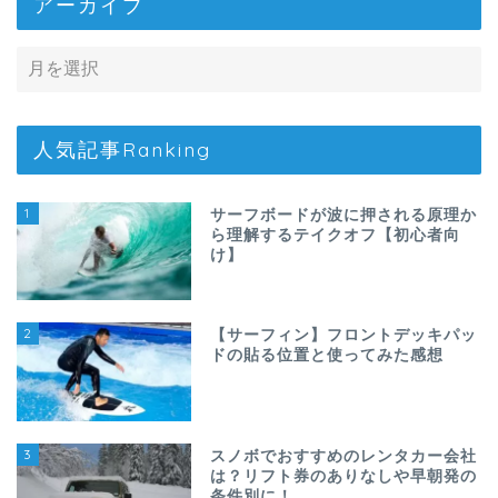
アーカイブ
人気記事Ranking
1
サーフボードが波に押される原理か
ら理解するテイクオフ【初心者向
け】
2
【サーフィン】フロントデッキパッ
ドの貼る位置と使ってみた感想
3
スノボでおすすめのレンタカー会社
は？リフト券のありなしや早朝発の
条件別に！