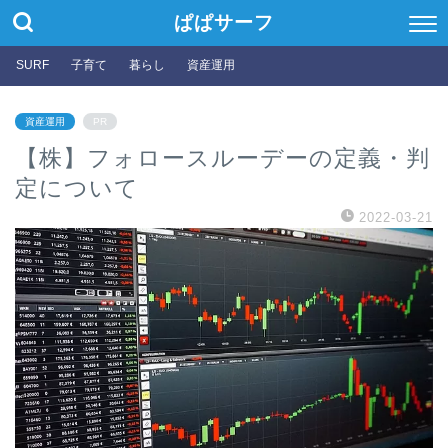
ぱぱサーフ
SURF
子育て
暮らし
資産運用
資産運用
PR
【株】フォロースルーデーの定義・判
定について
2022-03-21