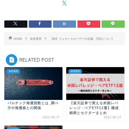
HOME
資産運用
【株】フォロースルーデーの定義・判定について
RELATED POST
資産運用
資産運用
バルチック海運指数とは_調べ
【楽天証券で買える米国レバ
方や海運株との関係
レッジ・ベアETF12選】構成
銘柄とセクターまとめ
2022-04-17
2022-06-27