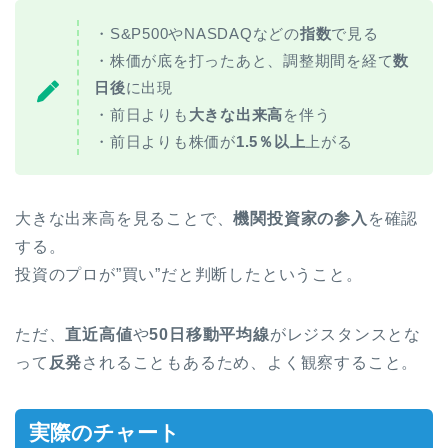
・S&P500やNASDAQなどの
指数
で見る
・株価が底を打ったあと、調整期間を経て
数
日後
に出現
・前日よりも
大きな出来高
を伴う
・前日よりも株価が
1.5％以上
上がる
大きな出来高を見ることで、
機関投資家の参入
を確認
する。
投資のプロが”買い”だと判断したということ。
ただ、
直近高値
や
50日移動平均線
がレジスタンスとな
って
反発
されることもあるため、よく観察すること。
実際のチャート