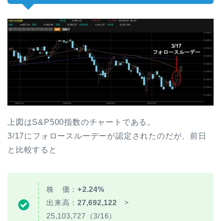
上図はS&P500指数のチャートである。
3/17にフォロースルーデーが認定されたのだが、前日
と比較すると
株 価：
+2.24%
出来高：
27,692,122
>
25,103,727（3/16）