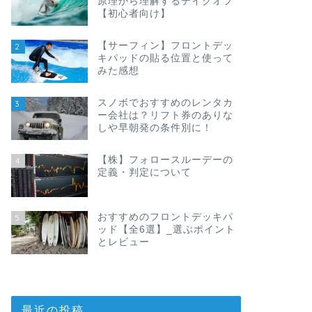
原理から理解するテイクオフ
【初心者向け】
【サーフィン】フロントデッ
2
キパッドの貼る位置と使って
みた感想
スノボでおすすめのレンタカ
3
ー会社は？リフト券のありな
しや早朝発の条件別に！
【株】フォロースルーデーの
4
定義・判定について
おすすめのフロントデッキパ
5
ッド【全6選】_選ぶポイント
とレビュー
最近の投稿