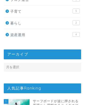
子育て
5
暮らし
2
資産運用
4
アーカイブ
人気記事Ranking
サーフボードが波に押される
1