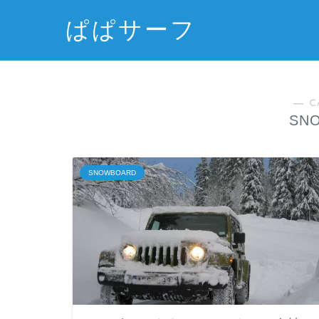
ぱぱサーフ
― C
SN
SNOWBOARD