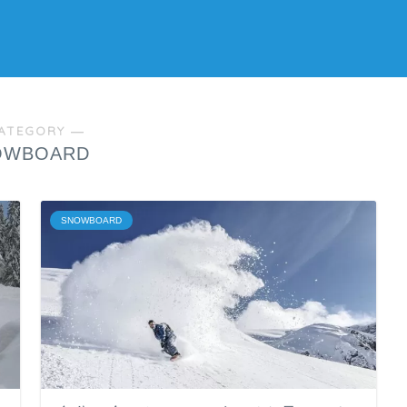
ATEGORY ―
OWBOARD
SNOWBOARD