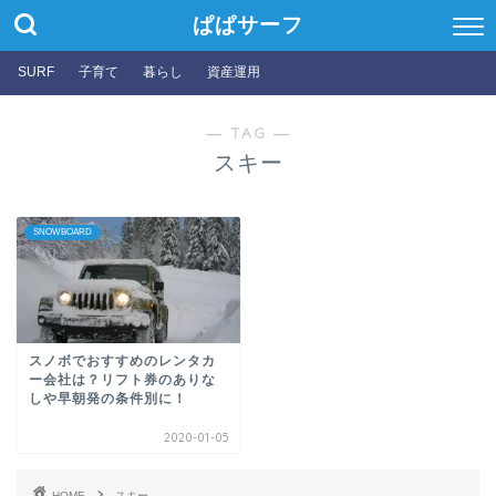
ぱぱサーフ
SURF
子育て
暮らし
資産運用
― TAG ―
スキー
SNOWBOARD
スノボでおすすめのレンタカ
ー会社は？リフト券のありな
しや早朝発の条件別に！
2020-01-05
HOME
スキー