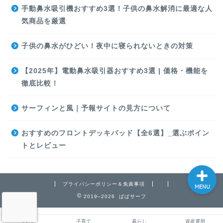
手動鼻水吸引機おすすめ3選！子供の鼻水解消に最適な人
気商品を厳選
SURF
子供の鼻水がひどい！夜中に寝られないときの対策
【2025年】電動鼻水吸引器おすすめ3選 | 価格・機能を
子育て
徹底比較！
暮らし
サーフィンと風｜予報サイトの見方について
資産運用
おすすめのフロントデッキパッド【全6選】_選ぶポイン
トとレビュー
プライバシーポリシー＆免責事項
MENU
2019–2026 ぱぱサーフ
SURF
子育て
暮らし
資産運用