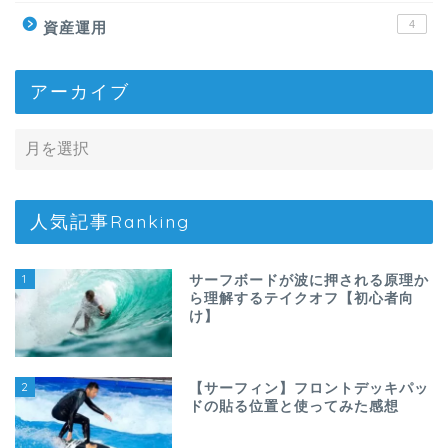
4
資産運用
アーカイブ
人気記事Ranking
1
サーフボードが波に押される原理か
ら理解するテイクオフ【初心者向
け】
2
【サーフィン】フロントデッキパッ
ドの貼る位置と使ってみた感想