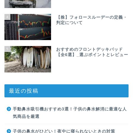
4
【株】フォロースルーデーの定義・
判定について
5
おすすめのフロントデッキパッド
【全6選】_選ぶポイントとレビュー
最近の投稿
手動鼻水吸引機おすすめ3選！子供の鼻水解消に最適な人
気商品を厳選
SURF
子供の鼻水がひどい！夜中に寝られないときの対策