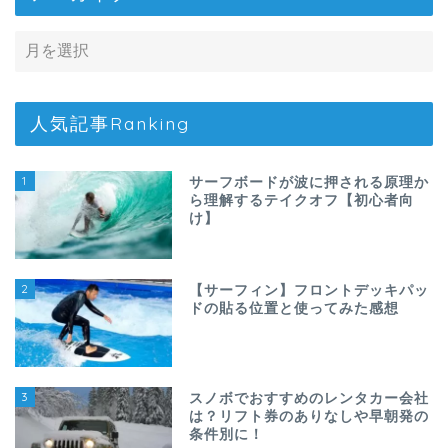
人気記事Ranking
1
サーフボードが波に押される原理か
ら理解するテイクオフ【初心者向
け】
2
【サーフィン】フロントデッキパッ
ドの貼る位置と使ってみた感想
3
スノボでおすすめのレンタカー会社
は？リフト券のありなしや早朝発の
条件別に！